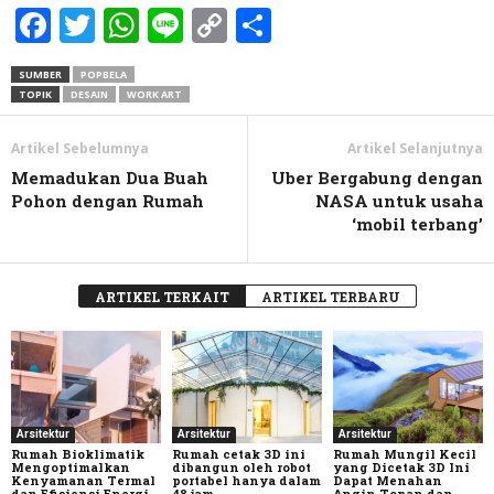
Facebook
Twitter
WhatsApp
Line
Copy
Share
Link
SUMBER
POPBELA
TOPIK
DESAIN
WORK ART
Artikel Sebelumnya
Artikel Selanjutnya
Memadukan Dua Buah
Uber Bergabung dengan
Pohon dengan Rumah
NASA untuk usaha
‘mobil terbang’
ARTIKEL TERKAIT
ARTIKEL TERBARU
Arsitektur
Arsitektur
Arsitektur
Rumah Bioklimatik
Rumah cetak 3D ini
Rumah Mungil Kecil
Mengoptimalkan
dibangun oleh robot
yang Dicetak 3D Ini
Kenyamanan Termal
portabel hanya dalam
Dapat Menahan
dan Efisiensi Energi
48 jam
Angin Topan dan