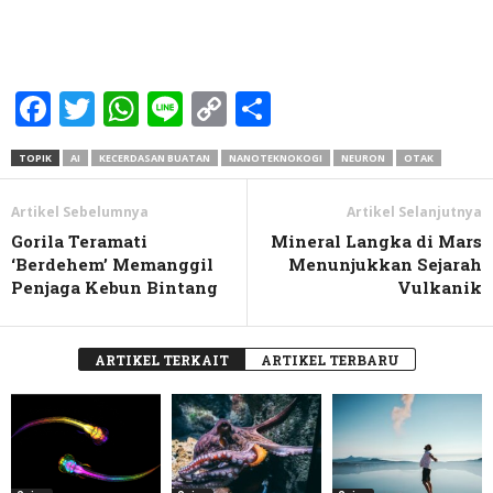
Facebook
Twitter
WhatsApp
Line
Copy
Share
Link
TOPIK
AI
KECERDASAN BUATAN
NANOTEKNOKOGI
NEURON
OTAK
Artikel Sebelumnya
Artikel Selanjutnya
Gorila Teramati
Mineral Langka di Mars
‘Berdehem’ Memanggil
Menunjukkan Sejarah
Penjaga Kebun Bintang
Vulkanik
ARTIKEL TERKAIT
ARTIKEL TERBARU