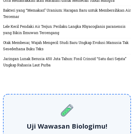
Orca Menabrakkan Ikan Matahari untuk Memecah Tubuh Mangsa
Bakteri yang “Memakan” Uranium: Harapan Baru untuk Membersihkan Air
Tercemar
Lele Kecil Pendaki Air Terjun: Perilaku Langka Rhyacoglanis paranensis
yang Bikin Ilmuwan Tercengang
Otak Membesar, Wajah Mengecil: Studi Baru Ungkap Evolusi Manusia Tak
Sesederhana Buku Teks
Jaringan Lunak Berusia 450 Juta Tahun: Fosil Crinoid “Satu dari Sejuta”
Ungkap Rahasia Laut Purba
Uji Wawasan Biologimu!