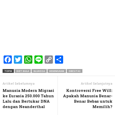
Facebook
Twitter
WhatsApp
Line
Copy
Share
Link
TOPIK
DIET GULA
GLUKOSA
KEGEMUKAN
OBESITAS
Artikel Sebelumnya
Artikel Selanjutnya
Manusia Modern Migrasi
Kontroversi Free Will:
ke Eurasia 250.000 Tahun
Apakah Manusia Benar-
Lalu dan Bertukar DNA
Benar Bebas untuk
dengan Neanderthal
Memilih?