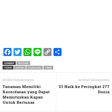
Facebook
Twitter
WhatsApp
Line
Copy
Share
Link
SUMBER
INTISARI
TOPIK
LATAH
PSIKOLOGI
TREN
Artikel Sebelumnya
Artikel Selanjutnya
Tanaman Memiliki
UI Naik ke Peringkat 277
Kecerdasan yang Dapat
Dunia
Memutuskan Kapan
Untuk Bertunas