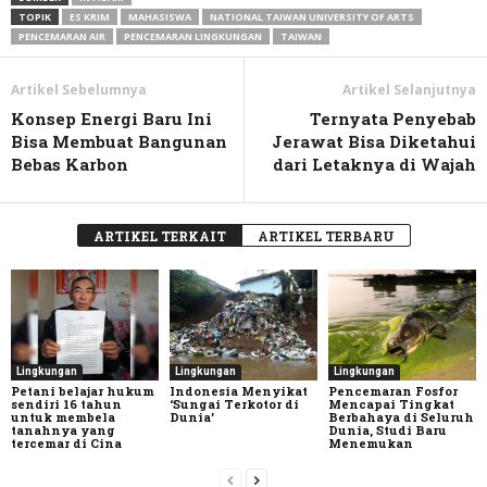
TOPIK
ES KRIM
MAHASISWA
NATIONAL TAIWAN UNIVERSITY OF ARTS
PENCEMARAN AIR
PENCEMARAN LINGKUNGAN
TAIWAN
Artikel Sebelumnya
Artikel Selanjutnya
Konsep Energi Baru Ini
Ternyata Penyebab
Bisa Membuat Bangunan
Jerawat Bisa Diketahui
Bebas Karbon
dari Letaknya di Wajah
ARTIKEL TERKAIT
ARTIKEL TERBARU
Lingkungan
Lingkungan
Lingkungan
Petani belajar hukum
Indonesia Menyikat
Pencemaran Fosfor
sendiri 16 tahun
‘Sungai Terkotor di
Mencapai Tingkat
untuk membela
Dunia’
Berbahaya di Seluruh
tanahnya yang
Dunia, Studi Baru
tercemar di Cina
Menemukan