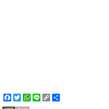
Facebook
Twitter
WhatsApp
Line
Copy
Share
Link
SUMBER
INTISARI