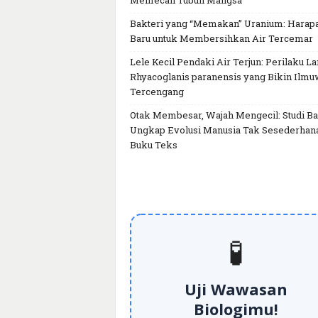
Memecah Tubuh Mangsa
Bakteri yang “Memakan” Uranium: Harap
Baru untuk Membersihkan Air Tercemar
Lele Kecil Pendaki Air Terjun: Perilaku L
Rhyacoglanis paranensis yang Bikin Ilm
Tercengang
Otak Membesar, Wajah Mengecil: Studi Ba
Ungkap Evolusi Manusia Tak Sesederhan
Buku Teks
🧪
Uji Wawasan
Biologimu!