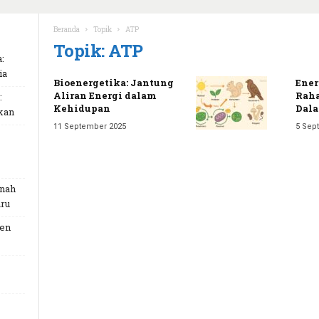
Beranda
Topik
ATP
Topik: ATP
:
ia
Bioenergetika: Jantung
Ener
Aliran Energi dalam
Raha
:
Kehidupan
Dala
kan
11 September 2025
5 Sep
unah
ru
Gen