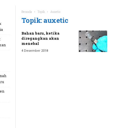
Beranda
Topik
Auxetic
Topik: auxetic
:
ia
Bahan baru, ketika
diregangkan akan
:
menebal
kan
4 Desember 2018
unah
ru
Gen