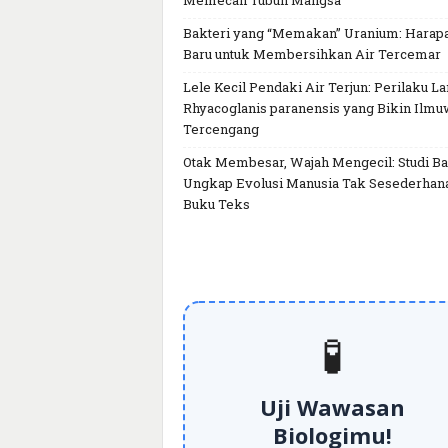
Memecah Tubuh Mangsa
Bakteri yang “Memakan” Uranium: Harap
Baru untuk Membersihkan Air Tercemar
Lele Kecil Pendaki Air Terjun: Perilaku L
Rhyacoglanis paranensis yang Bikin Ilm
Tercengang
Otak Membesar, Wajah Mengecil: Studi Ba
Ungkap Evolusi Manusia Tak Sesederhan
Buku Teks
🧪
Uji Wawasan
Biologimu!