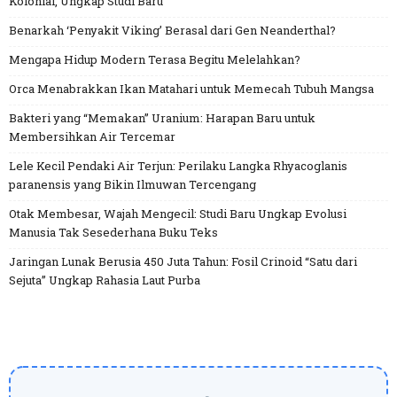
Kolonial, Ungkap Studi Baru
Benarkah ‘Penyakit Viking’ Berasal dari Gen Neanderthal?
Mengapa Hidup Modern Terasa Begitu Melelahkan?
Orca Menabrakkan Ikan Matahari untuk Memecah Tubuh Mangsa
Bakteri yang “Memakan” Uranium: Harapan Baru untuk
Membersihkan Air Tercemar
Lele Kecil Pendaki Air Terjun: Perilaku Langka Rhyacoglanis
paranensis yang Bikin Ilmuwan Tercengang
Otak Membesar, Wajah Mengecil: Studi Baru Ungkap Evolusi
Manusia Tak Sesederhana Buku Teks
Jaringan Lunak Berusia 450 Juta Tahun: Fosil Crinoid “Satu dari
Sejuta” Ungkap Rahasia Laut Purba