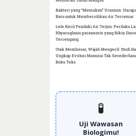
Memecah Tubuh Mangsa
Bakteri yang “Memakan” Uranium: Harap
Baru untuk Membersihkan Air Tercemar
Lele Kecil Pendaki Air Terjun: Perilaku L
Rhyacoglanis paranensis yang Bikin Ilm
Tercengang
Otak Membesar, Wajah Mengecil: Studi Ba
Ungkap Evolusi Manusia Tak Sesederhan
Buku Teks
🧪
Uji Wawasan
Biologimu!