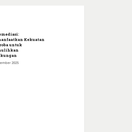
emediasi:
anfaatkan Kekuatan
oba untuk
ulihkan
gkungan
tember 2025