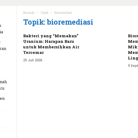
Beranda
Topik
Bioremediasi
Topik: bioremediasi
:
ia
Bakteri yang “Memakan”
Bior
Uranium: Harapan Baru
Mem
:
untuk Membersihkan Air
Mikr
kan
Tercemar
Mem
Lin
25 Juli 2026
9 Sep
unah
ru
Gen