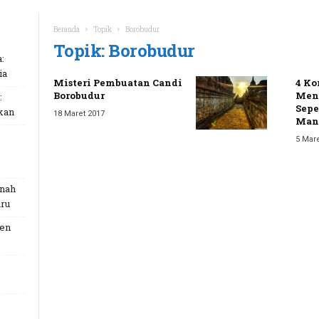
Beranda
Topik
Borobudur
Topik: Borobudur
:
ia
Misteri Pembuatan Candi
4 Ko
Borobudur
Men
:
Sepe
kan
18 Maret 2017
Manu
5 Mare
unah
ru
Gen