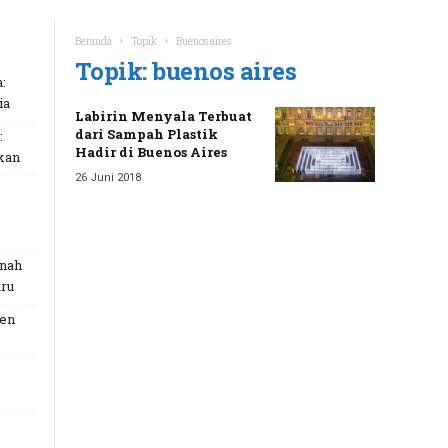
Beranda
Topik
Buenos aires
Topik: buenos aires
:
ia
Labirin Menyala Terbuat
dari Sampah Plastik
:
Hadir di Buenos Aires
kan
26 Juni 2018
unah
ru
Gen