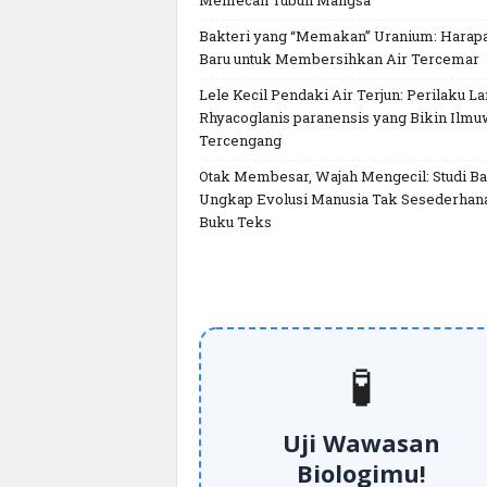
Memecah Tubuh Mangsa
Bakteri yang “Memakan” Uranium: Harap
Baru untuk Membersihkan Air Tercemar
Lele Kecil Pendaki Air Terjun: Perilaku L
Rhyacoglanis paranensis yang Bikin Ilm
Tercengang
Otak Membesar, Wajah Mengecil: Studi Ba
Ungkap Evolusi Manusia Tak Sesederhan
Buku Teks
🧪
Uji Wawasan
Biologimu!