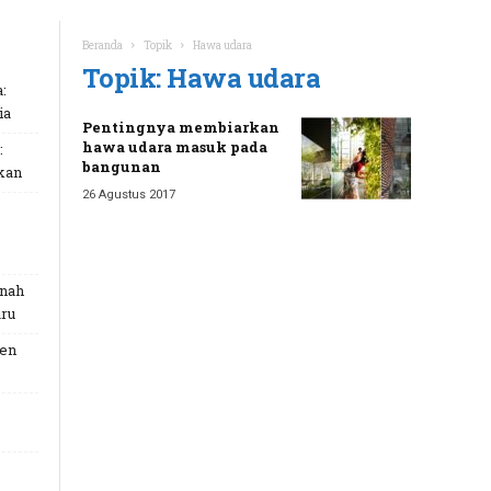
Beranda
Topik
Hawa udara
Topik: Hawa udara
:
ia
Pentingnya membiarkan
hawa udara masuk pada
:
bangunan
kan
26 Agustus 2017
unah
ru
Gen