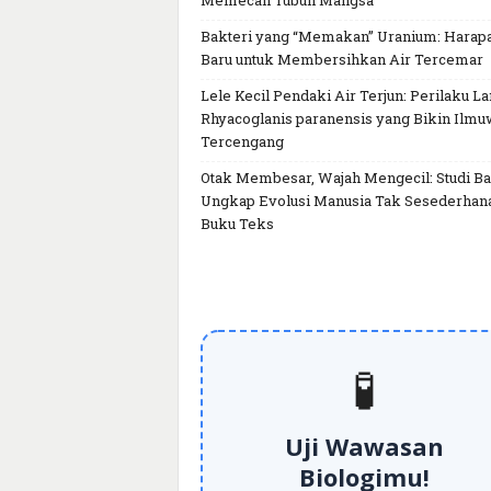
Memecah Tubuh Mangsa
Bakteri yang “Memakan” Uranium: Harap
Baru untuk Membersihkan Air Tercemar
Lele Kecil Pendaki Air Terjun: Perilaku L
Rhyacoglanis paranensis yang Bikin Ilm
Tercengang
Otak Membesar, Wajah Mengecil: Studi Ba
Ungkap Evolusi Manusia Tak Sesederhan
Buku Teks
🧪
Uji Wawasan
Biologimu!