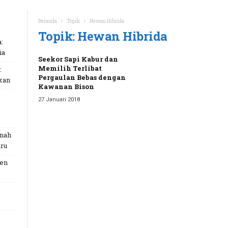
Beranda
Topik
Hewan Hibrida
Topik: Hewan Hibrida
:
ia
Seekor Sapi Kabur dan
Memilih Terlibat
:
Pergaulan Bebas dengan
kan
Kawanan Bison
27 Januari 2018
unah
ru
Gen