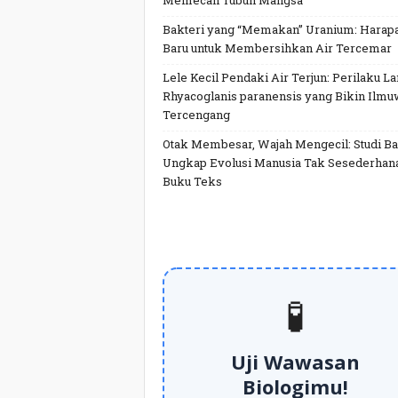
Memecah Tubuh Mangsa
Bakteri yang “Memakan” Uranium: Harap
Baru untuk Membersihkan Air Tercemar
Lele Kecil Pendaki Air Terjun: Perilaku L
Rhyacoglanis paranensis yang Bikin Ilm
Tercengang
Otak Membesar, Wajah Mengecil: Studi Ba
Ungkap Evolusi Manusia Tak Sesederhan
Buku Teks
🧪
Uji Wawasan
Biologimu!