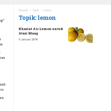
Beranda
Topik
Lemon
Topik: lemon
up”
Khasiat Air Lemon untuk
Atasi Maag
:
9 Januari 2018
ia
:
kan
unah
ru
Gen