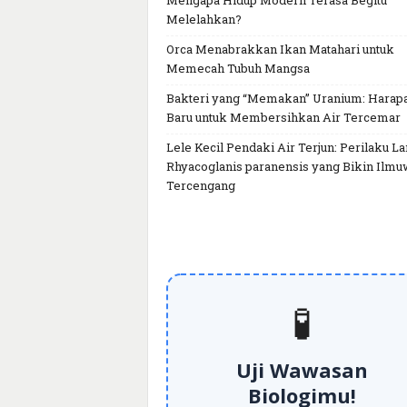
Mengapa Hidup Modern Terasa Begitu
Melelahkan?
Orca Menabrakkan Ikan Matahari untuk
Memecah Tubuh Mangsa
Bakteri yang “Memakan” Uranium: Harap
Baru untuk Membersihkan Air Tercemar
Lele Kecil Pendaki Air Terjun: Perilaku L
Rhyacoglanis paranensis yang Bikin Ilm
Tercengang
🧪
Uji Wawasan
Biologimu!