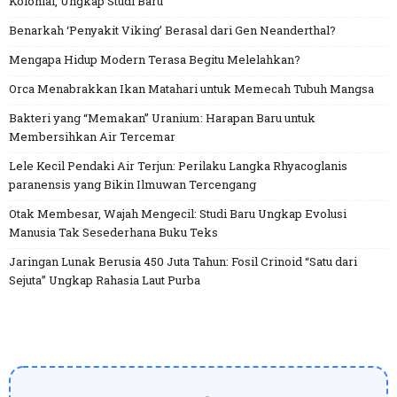
Kolonial, Ungkap Studi Baru
Benarkah ‘Penyakit Viking’ Berasal dari Gen Neanderthal?
Mengapa Hidup Modern Terasa Begitu Melelahkan?
Orca Menabrakkan Ikan Matahari untuk Memecah Tubuh Mangsa
Bakteri yang “Memakan” Uranium: Harapan Baru untuk
Membersihkan Air Tercemar
Lele Kecil Pendaki Air Terjun: Perilaku Langka Rhyacoglanis
paranensis yang Bikin Ilmuwan Tercengang
Otak Membesar, Wajah Mengecil: Studi Baru Ungkap Evolusi
Manusia Tak Sesederhana Buku Teks
Jaringan Lunak Berusia 450 Juta Tahun: Fosil Crinoid “Satu dari
Sejuta” Ungkap Rahasia Laut Purba