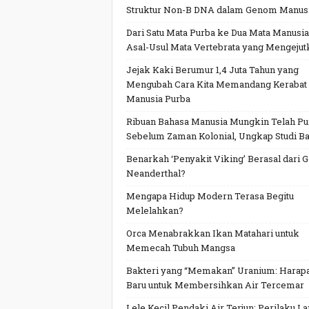
Struktur Non-B DNA dalam Genom Manus
Dari Satu Mata Purba ke Dua Mata Manusia
Asal-Usul Mata Vertebrata yang Mengejut
Jejak Kaki Berumur 1,4 Juta Tahun yang
Mengubah Cara Kita Memandang Kerabat
Manusia Purba
Ribuan Bahasa Manusia Mungkin Telah P
Sebelum Zaman Kolonial, Ungkap Studi Ba
Benarkah ‘Penyakit Viking’ Berasal dari 
Neanderthal?
Mengapa Hidup Modern Terasa Begitu
Melelahkan?
Orca Menabrakkan Ikan Matahari untuk
Memecah Tubuh Mangsa
Bakteri yang “Memakan” Uranium: Harap
Baru untuk Membersihkan Air Tercemar
Lele Kecil Pendaki Air Terjun: Perilaku L