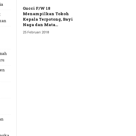
ia
Gucci F/W 18
Menampilkan Tokoh
:
Kepala Terpotong, Bayi
kan
Naga dan Mata...
25 Februari 2018
unah
ru
Gen
an
angka