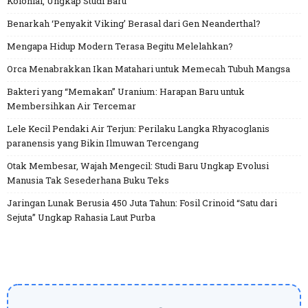
Kolonial, Ungkap Studi Baru
Benarkah ‘Penyakit Viking’ Berasal dari Gen Neanderthal?
Mengapa Hidup Modern Terasa Begitu Melelahkan?
Orca Menabrakkan Ikan Matahari untuk Memecah Tubuh Mangsa
Bakteri yang “Memakan” Uranium: Harapan Baru untuk
Membersihkan Air Tercemar
Lele Kecil Pendaki Air Terjun: Perilaku Langka Rhyacoglanis
paranensis yang Bikin Ilmuwan Tercengang
Otak Membesar, Wajah Mengecil: Studi Baru Ungkap Evolusi
Manusia Tak Sesederhana Buku Teks
Jaringan Lunak Berusia 450 Juta Tahun: Fosil Crinoid “Satu dari
Sejuta” Ungkap Rahasia Laut Purba