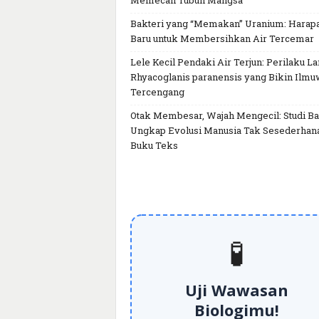
Memecah Tubuh Mangsa
Bakteri yang “Memakan” Uranium: Harap
Baru untuk Membersihkan Air Tercemar
Lele Kecil Pendaki Air Terjun: Perilaku L
Rhyacoglanis paranensis yang Bikin Ilm
Tercengang
Otak Membesar, Wajah Mengecil: Studi Ba
Ungkap Evolusi Manusia Tak Sesederhan
Buku Teks
🧪
Uji Wawasan
Biologimu!