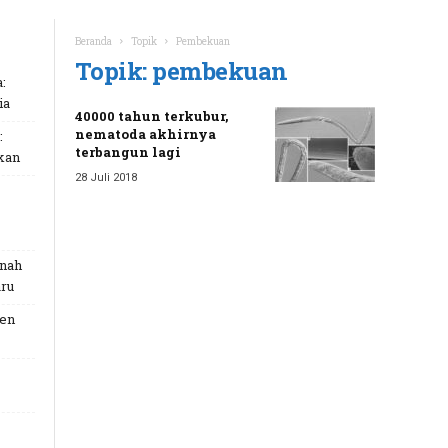
Beranda
Topik
Pembekuan
Topik: pembekuan
:
ia
40000 tahun terkubur,
nematoda akhirnya
:
terbangun lagi
kan
28 Juli 2018
unah
ru
Gen