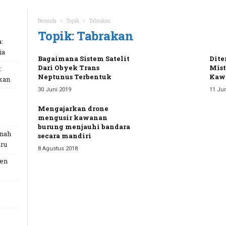
Beranda
Topik
Tabrakan
Topik: Tabrakan
:
ia
Bagaimana Sistem Satelit
Dite
Dari Obyek Trans
Mist
:
Neptunus Terbentuk
Kawa
kan
30 Juni 2019
11 Jun
Mengajarkan drone
mengusir kawanan
burung menjauhi bandara
unah
secara mandiri
ru
8 Agustus 2018
Gen