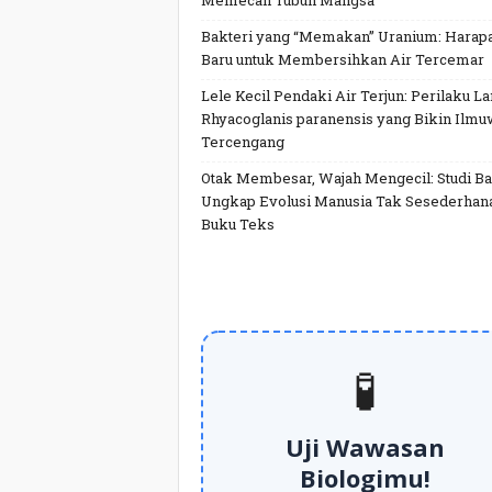
Memecah Tubuh Mangsa
Bakteri yang “Memakan” Uranium: Harap
Baru untuk Membersihkan Air Tercemar
Lele Kecil Pendaki Air Terjun: Perilaku L
Rhyacoglanis paranensis yang Bikin Ilm
Tercengang
Otak Membesar, Wajah Mengecil: Studi Ba
Ungkap Evolusi Manusia Tak Sesederhan
Buku Teks
🧪
Uji Wawasan
Biologimu!