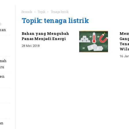
Beranda
Topik
Tenaga listrik
Topik: tenaga listrik
:
kan
Bahan yang Mengubah
Mem
Panas Menjadi Energi
Gang
Tena
28 Mei 2018
Wil
16 Jan
unah
ru
Gen
an