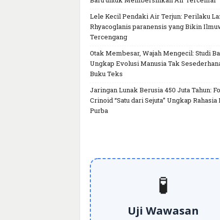
Baru untuk Membersihkan Air Tercemar
Lele Kecil Pendaki Air Terjun: Perilaku L
Rhyacoglanis paranensis yang Bikin Ilm
Tercengang
Otak Membesar, Wajah Mengecil: Studi Ba
Ungkap Evolusi Manusia Tak Sesederhan
Buku Teks
Jaringan Lunak Berusia 450 Juta Tahun: Fo
Crinoid “Satu dari Sejuta” Ungkap Rahasia 
Purba
🧪
Uji Wawasan