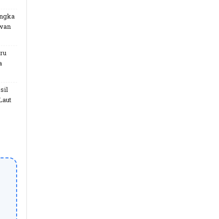
angka
uwan
ru
a
sil
Laut