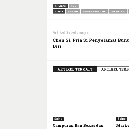
Link
SUMBER
CNN
TOPIK
DESAIN
INFRASTRUKTUR
JEMBATAN
Artikel Sebelumnya
Chen Si, Pria Si Penyelamat Bun
Diri
ARTIKEL TERKAIT
ARTIKEL TER
Sains
Sains
Campuran Ban Bekas dan
Maske