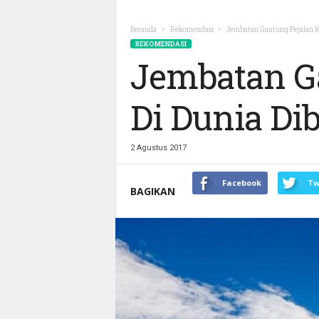
Beranda
Rekomendasi
Jembatan Gantung Pejalan Ka
REKOMENDASI
Jembatan Ga
Di Dunia Di
2 Agustus 2017
Facebook
Tw
BAGIKAN