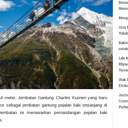
Benar
Neand
Menga
Orca 
Tubu
Bakte
untuk
Lele 
Rhyac
Terce
Otak 
Evolu
Jarin
 84 meter, Jembatan Gantung
Charles Kuonen
yang baru
Crino
r sebagai jembatan gantung pejalan kaki terpanjang di
Purba
 Jembatan ini menawarkan pemandangan pejalan kaki
s.