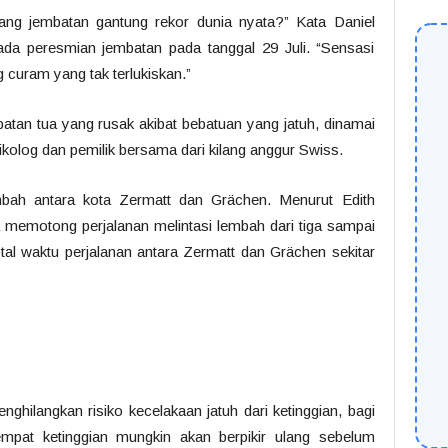
ng jembatan gantung rekor dunia nyata?” Kata Daniel
pada peresmian jembatan pada tanggal 29 Juli. “Sensasi
ng curam yang tak terlukiskan.”
tan tua yang rusak akibat bebatuan yang jatuh, dinamai
olog dan pemilik bersama dari kilang anggur Swiss.
bah antara kota Zermatt dan Grächen. Menurut Edith
ia memotong perjalanan melintasi lembah dari tiga sampai
al waktu perjalanan antara Zermatt dan Grächen sekitar
ghilangkan risiko kecelakaan jatuh dari ketinggian, bagi
empat ketinggian mungkin akan berpikir ulang sebelum