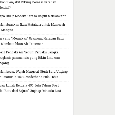
kah ‘Penyakit Viking’ Berasal dari Gen
erthal?
pa Hidup Modern Terasa Begitu Melelahkan?
Menabrakkan Ikan Matahari untuk Memecah
h Mangsa
ri yang “Memakan” Uranium: Harapan Baru
 Membersihkan Air Tercemar
Kecil Pendaki Air Terjun: Perilaku Langka
oglanis paranensis yang Bikin Ilmuwan
ngang
Membesar, Wajah Mengecil: Studi Baru Ungkap
si Manusia Tak Sesederhana Buku Teks
gan Lunak Berusia 450 Juta Tahun: Fosil
id “Satu dari Sejuta” Ungkap Rahasia Laut