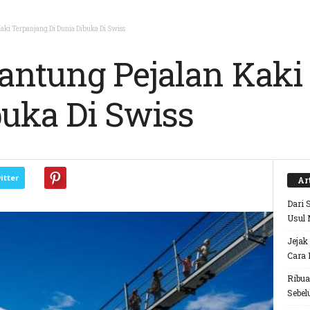
ki Terpanjang Di Dunia Dibuka Di Swiss
ntung Pejalan Kaki
buka Di Swiss
itter
Ar
Dari 
Usul 
Jejak
Cara 
Ribua
Sebel