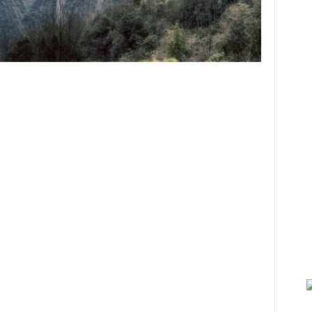
y
hare