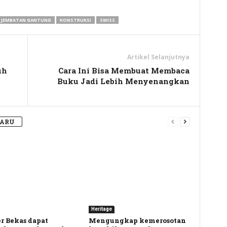
JEMBATAN GANTUNG
KONSTRUKSI
SWISS
Artikel Selanjutnya
uh
Cara Ini Bisa Membuat Membaca
Buku Jadi Lebih Menyenangkan
BARU
Heritage
r Bekas dapat
Mengungkap kemerosotan