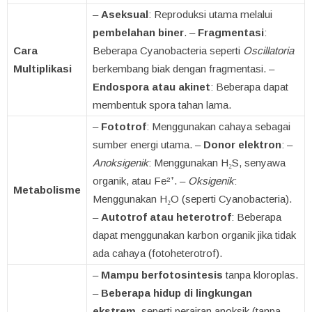
–
Aseksual
: Reproduksi utama melalui
pembelahan biner
. –
Fragmentasi
:
Cara
Beberapa Cyanobacteria seperti
Oscillatoria
Multiplikasi
berkembang biak dengan fragmentasi. –
Endospora atau akinet
: Beberapa dapat
membentuk spora tahan lama.
–
Fototrof
: Menggunakan cahaya sebagai
sumber energi utama. –
Donor elektron
: –
Anoksigenik
: Menggunakan H₂S, senyawa
organik, atau Fe²⁺. –
Oksigenik
:
Metabolisme
Menggunakan H₂O (seperti Cyanobacteria).
–
Autotrof atau heterotrof
: Beberapa
dapat menggunakan karbon organik jika tidak
ada cahaya (fotoheterotrof).
–
Mampu berfotosintesis
tanpa kloroplas.
–
Beberapa hidup di lingkungan
ekstrem
, seperti perairan anoksik (tanpa