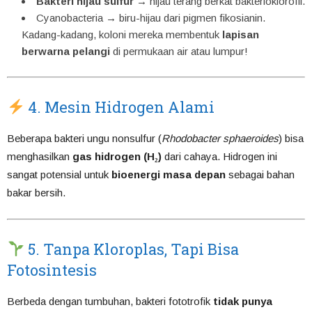
Bakteri hijau sulfur
→ hijau terang berkat bakterioklorofil.
Cyanobacteria → biru-hijau dari pigmen fikosianin.
Kadang-kadang, koloni mereka membentuk
lapisan
berwarna pelangi
di permukaan air atau lumpur!
4. Mesin Hidrogen Alami
Beberapa bakteri ungu nonsulfur (
Rhodobacter sphaeroides
) bisa
menghasilkan
gas hidrogen (H₂)
dari cahaya. Hidrogen ini
sangat potensial untuk
bioenergi masa depan
sebagai bahan
bakar bersih.
5. Tanpa Kloroplas, Tapi Bisa
Fotosintesis
Berbeda dengan tumbuhan, bakteri fototrofik
tidak punya