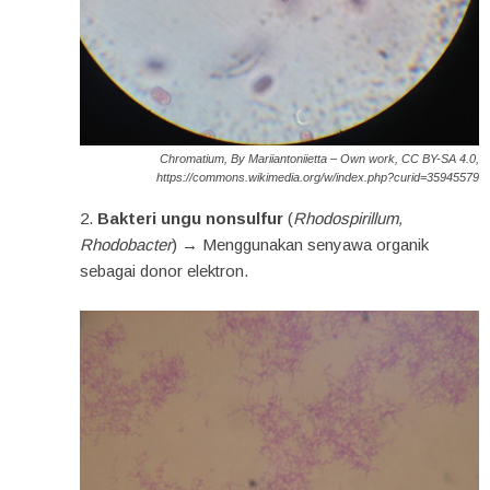
Chromatium,
By Mariiantoniietta – Own work, CC BY-SA 4.0,
https://commons.wikimedia.org/w/index.php?curid=35945579
Bakteri ungu nonsulfur
(
Rhodospirillum,
Rhodobacter
) → Menggunakan senyawa organik
sebagai donor elektron.