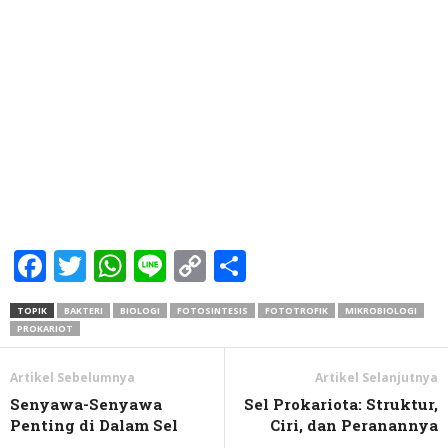
Facebook
Twitter
WhatsApp
Line
Copy
Share
Link
TOPIK
BAKTERI
BIOLOGI
FOTOSINTESIS
FOTOTROFIK
MIKROBIOLOGI
PROKARIOT
Artikel Sebelumnya
Artikel Selanjutnya
Senyawa-Senyawa
Sel Prokariota: Struktur,
Penting di Dalam Sel
Ciri, dan Peranannya