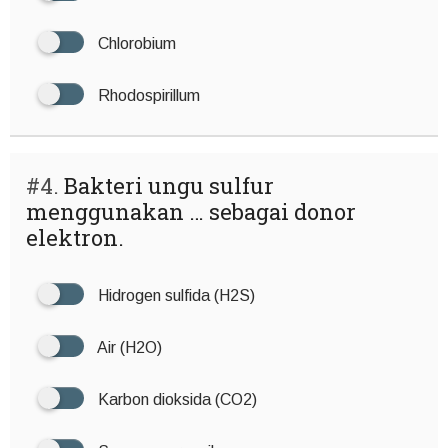
Chlorobium
Rhodospirillum
#4.
Bakteri ungu sulfur
menggunakan … sebagai donor
elektron.
Hidrogen sulfida (H2S)
Air (H2O)
Karbon dioksida (CO2)