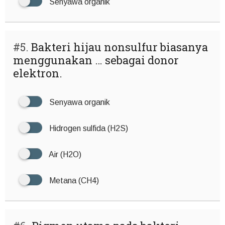
Senyawa organik
#5.
Bakteri hijau nonsulfur biasanya
menggunakan … sebagai donor
elektron.
Senyawa organik
Hidrogen sulfida (H2S)
Air (H2O)
Metana (CH4)