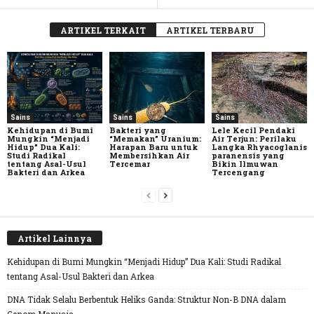
ARTIKEL TERKAIT
ARTIKEL TERBARU
Sains
Sains
Sains
Kehidupan di Bumi
Bakteri yang
Lele Kecil Pendaki
Mungkin “Menjadi
“Memakan” Uranium:
Air Terjun: Perilaku
Hidup” Dua Kali:
Harapan Baru untuk
Langka Rhyacoglanis
Studi Radikal
Membersihkan Air
paranensis yang
tentang Asal-Usul
Tercemar
Bikin Ilmuwan
Bakteri dan Arkea
Tercengang
Artikel Lainnya
Kehidupan di Bumi Mungkin “Menjadi Hidup” Dua Kali: Studi Radikal
tentang Asal-Usul Bakteri dan Arkea
DNA Tidak Selalu Berbentuk Heliks Ganda: Struktur Non-B DNA dalam