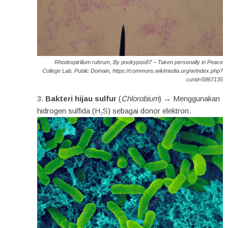
Rhodospirillum rubrum, By pookypoo87 – Taken personally in Peace
College Lab, Public Domain, https://commons.wikimedia.org/w/index.php?
curid=5867135
Bakteri hijau sulfur
(
Chlorobium
) → Menggunakan
hidrogen sulfida (H₂S) sebagai donor elektron.