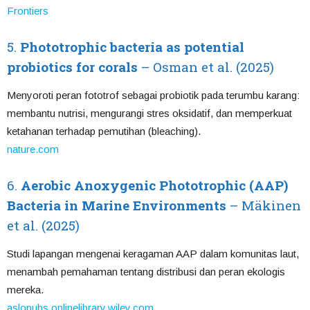
Frontiers
5.
Phototrophic bacteria as potential
probiotics for corals
– Osman et al. (2025)
Menyoroti peran fototrof sebagai probiotik pada terumbu karang:
membantu nutrisi, mengurangi stres oksidatif, dan memperkuat
ketahanan terhadap pemutihan (bleaching).
nature.com
6.
Aerobic Anoxygenic Phototrophic (AAP)
Bacteria in Marine Environments
– Mäkinen
et al. (2025)
Studi lapangan mengenai keragaman AAP dalam komunitas laut,
menambah pemahaman tentang distribusi dan peran ekologis
mereka.
aslopubs.onlinelibrary.wiley.com