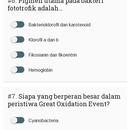
#6.
Pigmen utama pada bakteri
fototrofik adalah…
Bakterioklorofil dan karotenoid
Klorofil a dan b
Fikosianin dan fikoeritrin
Hemoglobin
#7.
Siapa yang berperan besar dalam
peristiwa Great Oxidation Event?
Cyanobacteria