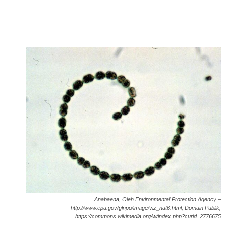
Anabaena, Oleh Environmental Protection Agency –
http://www.epa.gov/glnpo/image/viz_nat6.html, Domain Publik,
https://commons.wikimedia.org/w/index.php?curid=2776675