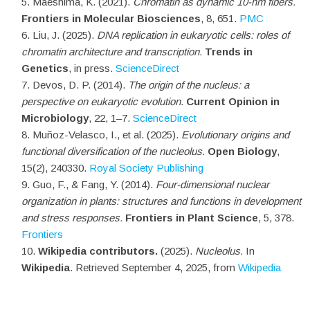
Maeshima, K. (2021).
Chromatin as dynamic 10-nm fibers.
Frontiers in Molecular Biosciences
, 8, 651.
PMC
Liu, J. (2025).
DNA replication in eukaryotic cells: roles of
chromatin architecture and transcription.
Trends in
Genetics
, in press.
ScienceDirect
Devos, D. P. (2014).
The origin of the nucleus: a
perspective on eukaryotic evolution.
Current Opinion in
Microbiology
, 22, 1–7.
ScienceDirect
Muñoz-Velasco, I., et al. (2025).
Evolutionary origins and
functional diversification of the nucleolus.
Open Biology
,
15(2), 240330.
Royal Society Publishing
Guo, F., & Fang, Y. (2014).
Four-dimensional nuclear
organization in plants: structures and functions in development
and stress responses.
Frontiers in Plant Science
, 5, 378.
Frontiers
Wikipedia contributors.
(2025).
Nucleolus.
In
Wikipedia
. Retrieved September 4, 2025, from
Wikipedia