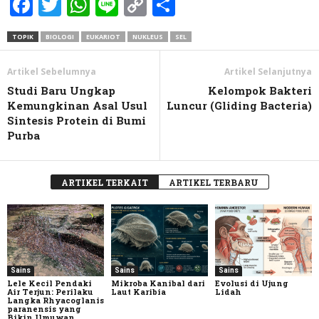
Facebook
Twitter
WhatsApp
Line
Copy
Share
Link
TOPIK
BIOLOGI
EUKARIOT
NUKLEUS
SEL
Artikel Sebelumnya
Artikel Selanjutnya
Studi Baru Ungkap
Kelompok Bakteri
Kemungkinan Asal Usul
Luncur (Gliding Bacteria)
Sintesis Protein di Bumi
Purba
ARTIKEL TERKAIT
ARTIKEL TERBARU
Sains
Sains
Sains
Lele Kecil Pendaki
Mikroba Kanibal dari
Evolusi di Ujung
Air Terjun: Perilaku
Laut Karibia
Lidah
Langka Rhyacoglanis
paranensis yang
Bikin Ilmuwan