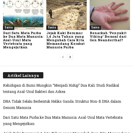
Sains
Sains
Sains
Dari Satu Mata Purba
Jejak Kaki Berumur
Benarkah ‘Penyakit
ke Dua Mata Manusia:
1,4 Juta Tahun yang
Viking’ Berasal dari
Asal-Usul Mata
Mengubah Cara Kita
Gen Neanderthal?
Vertebrata yang
Memandang Kerabat
Mengejutkan
Manusia Purba
Artikel Lainnya
Kehidupan di Bumi Mungkin “Menjadi Hidup” Dua Kali: Studi Radikal
tentang Asal-Usul Bakteri dan Arkea
DNA Tidak Selalu Berbentuk Heliks Ganda: Struktur Non-B DNA dalam
Genom Manusia
Dari Satu Mata Purba ke Dua Mata Manusia: Asal-Usul Mata Vertebrata
yang Mengejutkan