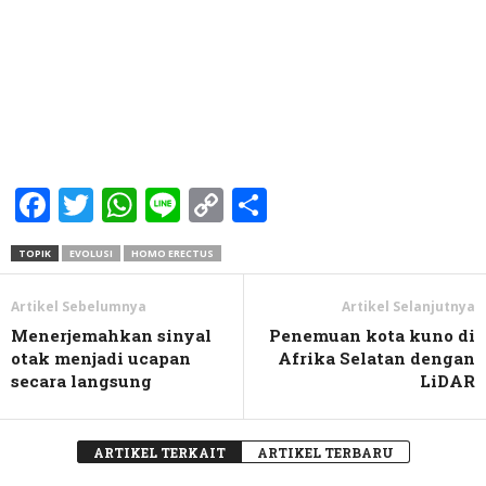
Facebook
Twitter
WhatsApp
Line
Copy
Share
Link
TOPIK
EVOLUSI
HOMO ERECTUS
Artikel Sebelumnya
Artikel Selanjutnya
Menerjemahkan sinyal
Penemuan kota kuno di
otak menjadi ucapan
Afrika Selatan dengan
secara langsung
LiDAR
ARTIKEL TERKAIT
ARTIKEL TERBARU