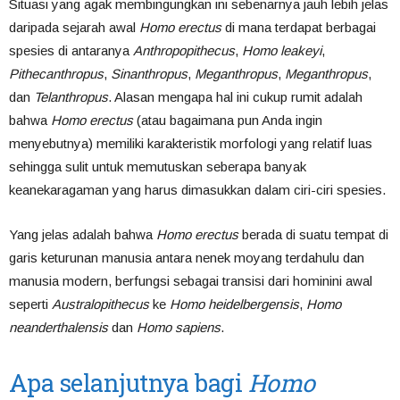
Situasi yang agak membingungkan ini sebenarnya jauh lebih jelas
daripada sejarah awal
Homo erectus
di mana terdapat berbagai
spesies di antaranya
Anthropopithecus
,
Homo leakeyi
,
Pithecanthropus
,
Sinanthropus
,
Meganthropus
,
Meganthropus
,
dan
Telanthropus
. Alasan mengapa hal ini cukup rumit adalah
bahwa
Homo erectus
(atau bagaimana pun Anda ingin
menyebutnya) memiliki karakteristik morfologi yang relatif luas
sehingga sulit untuk memutuskan seberapa banyak
keanekaragaman yang harus dimasukkan dalam ciri-ciri spesies.
Yang jelas adalah bahwa
Homo erectus
berada di suatu tempat di
garis keturunan manusia antara nenek moyang terdahulu dan
manusia modern, berfungsi sebagai transisi dari hominini awal
seperti
Australopithecus
ke
Homo heidelbergensis
,
Homo
neanderthalensis
dan
Homo sapiens
.
Apa selanjutnya bagi
Homo