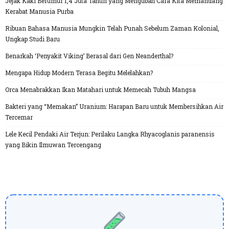
Jejak Kaki Berumur 1,4 Juta Tahun yang Mengubah Cara Kita Memandang
Kerabat Manusia Purba
Ribuan Bahasa Manusia Mungkin Telah Punah Sebelum Zaman Kolonial,
Ungkap Studi Baru
Benarkah ‘Penyakit Viking’ Berasal dari Gen Neanderthal?
Mengapa Hidup Modern Terasa Begitu Melelahkan?
Orca Menabrakkan Ikan Matahari untuk Memecah Tubuh Mangsa
Bakteri yang “Memakan” Uranium: Harapan Baru untuk Membersihkan Air
Tercemar
Lele Kecil Pendaki Air Terjun: Perilaku Langka Rhyacoglanis paranensis
yang Bikin Ilmuwan Tercengang