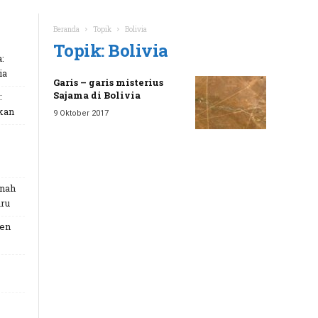
Beranda
Topik
Bolivia
Topik: Bolivia
:
ia
Garis – garis misterius
Sajama di Bolivia
:
kan
9 Oktober 2017
unah
ru
Gen