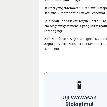
Memecah Tubuh Mangsa
Bakteri yang “Memakan” Uranium: Harap
Baru untuk Membersihkan Air Tercemar
Lele Kecil Pendaki Air Terjun: Perilaku L
Rhyacoglanis paranensis yang Bikin Ilm
Tercengang
Otak Membesar, Wajah Mengecil: Studi Ba
Ungkap Evolusi Manusia Tak Sesederhan
Buku Teks
🧪
Uji Wawasan
Biologimu!