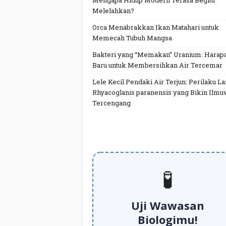
Mengapa Hidup Modern Terasa Begitu
Melelahkan?
Orca Menabrakkan Ikan Matahari untuk
Memecah Tubuh Mangsa
Bakteri yang “Memakan” Uranium: Harap
Baru untuk Membersihkan Air Tercemar
Lele Kecil Pendaki Air Terjun: Perilaku L
Rhyacoglanis paranensis yang Bikin Ilm
Tercengang
🧪
Uji Wawasan
Biologimu!