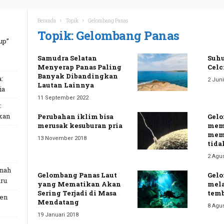
Beranda
Topik
Gelombang Panas
Topik: Gelombang Panas
up”
Samudra Selatan
Suhu
Menyerap Panas Paling
Celc
Banyak Dibandingkan
:
2 Juni
Lautan Lainnya
ia
11 September 2022
:
kan
Perubahan iklim bisa
Gelo
merusak kesuburan pria
mem
memb
13 November 2018
tida
2 Agu
unah
Gelombang Panas Laut
Gelo
ru
yang Mematikan Akan
mela
Sering Terjadi di Masa
temb
Gen
Mendatang
8 Agu
19 Januari 2018