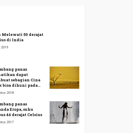
 Melewati 50 derajat
ius di India
 2019
mbang panas
atikan dapat
uat sebagian Cina
k bisa dihuni pada...
stus 2018
mbang panas
nda Eropa, suhu
us 44 derajat Celsius
stus 2017