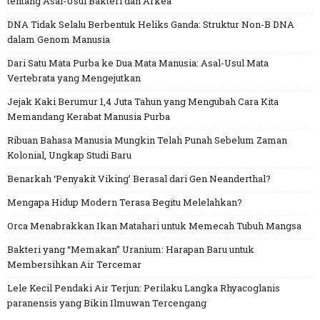
tentang Asal-Usul Bakteri dan Arkea
DNA Tidak Selalu Berbentuk Heliks Ganda: Struktur Non-B DNA
dalam Genom Manusia
Dari Satu Mata Purba ke Dua Mata Manusia: Asal-Usul Mata
Vertebrata yang Mengejutkan
Jejak Kaki Berumur 1,4 Juta Tahun yang Mengubah Cara Kita
Memandang Kerabat Manusia Purba
Ribuan Bahasa Manusia Mungkin Telah Punah Sebelum Zaman
Kolonial, Ungkap Studi Baru
Benarkah ‘Penyakit Viking’ Berasal dari Gen Neanderthal?
Mengapa Hidup Modern Terasa Begitu Melelahkan?
Orca Menabrakkan Ikan Matahari untuk Memecah Tubuh Mangsa
Bakteri yang “Memakan” Uranium: Harapan Baru untuk
Membersihkan Air Tercemar
Lele Kecil Pendaki Air Terjun: Perilaku Langka Rhyacoglanis
paranensis yang Bikin Ilmuwan Tercengang