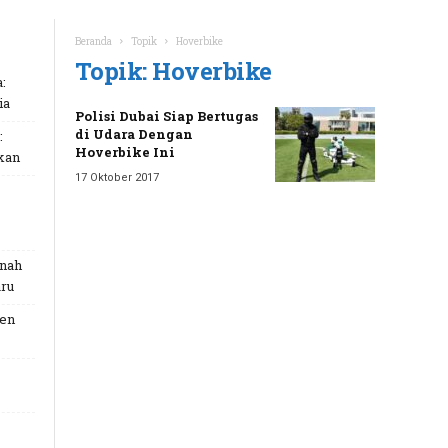
Beranda
Topik
Hoverbike
Topik: Hoverbike
:
ia
Polisi Dubai Siap Bertugas
di Udara Dengan
:
Hoverbike Ini
kan
17 Oktober 2017
unah
ru
Gen