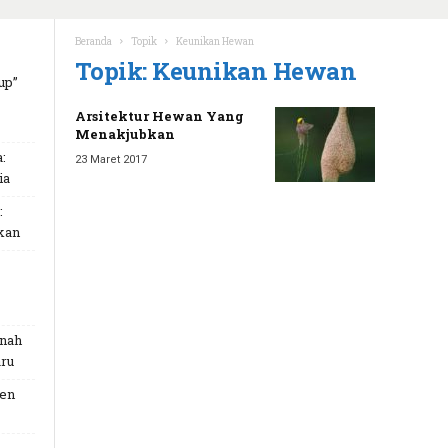
Beranda
Topik
Keunikan Hewan
Topik: Keunikan Hewan
up”
Arsitektur Hewan Yang
Menakjubkan
:
23 Maret 2017
ia
:
kan
unah
ru
Gen