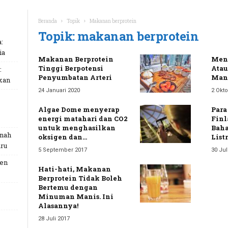
Beranda
Topik
Makanan berprotein
Topik: makanan berprotein
:
ia
Makanan Berprotein
Meng
Tinggi Berpotensi
Atau
:
Penyumbatan Arteri
Mana
kan
24 Januari 2020
2 Okto
Algae Dome menyerap
Para
energi matahari dan CO2
Finl
untuk menghasilkan
Baha
unah
oksigen dan...
List
ru
5 September 2017
30 Jul
Gen
Hati-hati, Makanan
Berprotein Tidak Boleh
Bertemu dengan
Minuman Manis. Ini
Alasannya!
28 Juli 2017