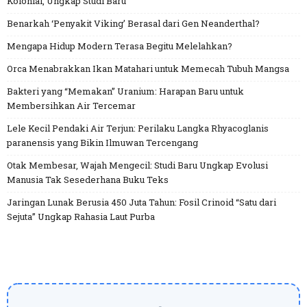
Kolonial, Ungkap Studi Baru
Benarkah ‘Penyakit Viking’ Berasal dari Gen Neanderthal?
Mengapa Hidup Modern Terasa Begitu Melelahkan?
Orca Menabrakkan Ikan Matahari untuk Memecah Tubuh Mangsa
Bakteri yang “Memakan” Uranium: Harapan Baru untuk
Membersihkan Air Tercemar
Lele Kecil Pendaki Air Terjun: Perilaku Langka Rhyacoglanis
paranensis yang Bikin Ilmuwan Tercengang
Otak Membesar, Wajah Mengecil: Studi Baru Ungkap Evolusi
Manusia Tak Sesederhana Buku Teks
Jaringan Lunak Berusia 450 Juta Tahun: Fosil Crinoid “Satu dari
Sejuta” Ungkap Rahasia Laut Purba