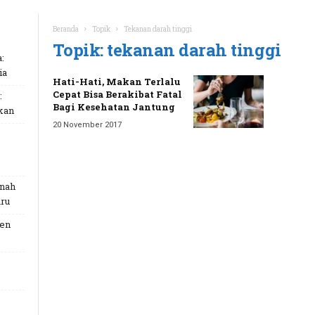
Beranda
Topik
Tekanan darah tinggi
Topik: tekanan darah tinggi
:
ia
Hati-Hati, Makan Terlalu
Cepat Bisa Berakibat Fatal
:
Bagi Kesehatan Jantung
kan
20 November 2017
unah
ru
Gen