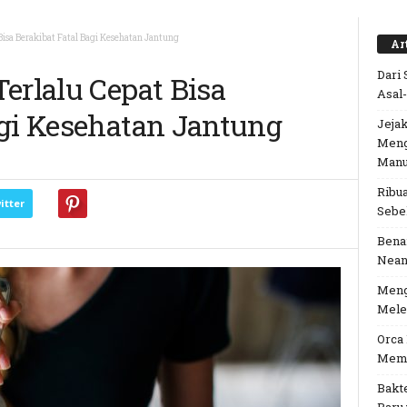
Bisa Berakibat Fatal Bagi Kesehatan Jantung
Ar
Dari 
erlalu Cepat Bisa
Asal
agi Kesehatan Jantung
Jejak
Meng
Manu
Ribu
itter
Sebe
Benar
Nean
Meng
Mele
Orca
Meme
Bakt