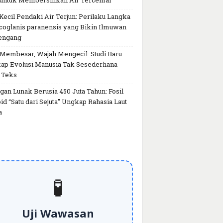
 untuk Membersihkan Air Tercemar
Kecil Pendaki Air Terjun: Perilaku Langka
coglanis paranensis yang Bikin Ilmuwan
engang
 Membesar, Wajah Mengecil: Studi Baru
ap Evolusi Manusia Tak Sesederhana
 Teks
gan Lunak Berusia 450 Juta Tahun: Fosil
id “Satu dari Sejuta” Ungkap Rahasia Laut
a
🧪
Uji Wawasan