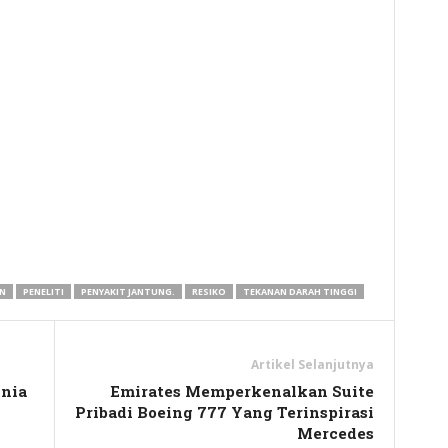
y
hare
N
PENELITI
PENYAKIT JANTUNG.
RESIKO
TEKANAN DARAH TINGGI
Artikel Selanjutnya
nia
Emirates Memperkenalkan Suite
Pribadi Boeing 777 Yang Terinspirasi
Mercedes