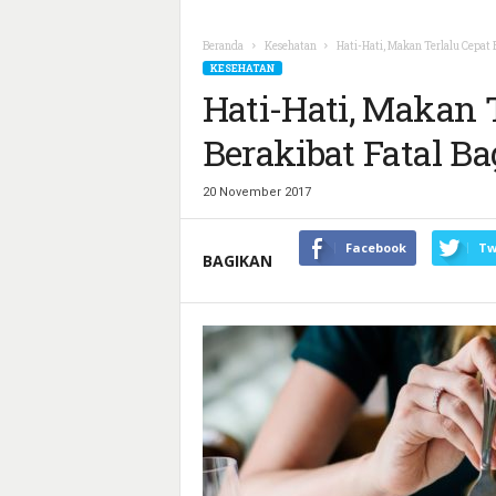
Beranda
Kesehatan
Hati-Hati, Makan Terlalu Cepat 
KESEHATAN
Hati-Hati, Makan T
Berakibat Fatal B
20 November 2017
Facebook
Tw
BAGIKAN