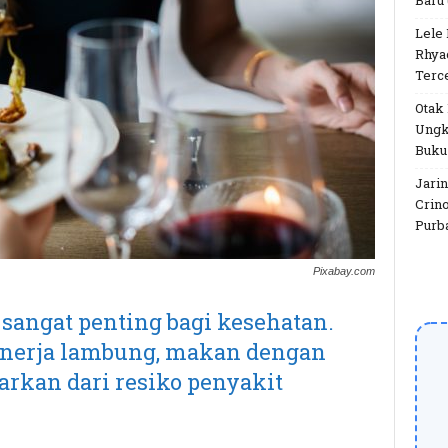
Baru
Lele 
Rhya
Terc
Otak
Ungk
Buku
Jarin
Crino
Purb
Pixabay.com
angat penting bagi kesehatan.
inerja lambung, makan dengan
rkan dari resiko penyakit