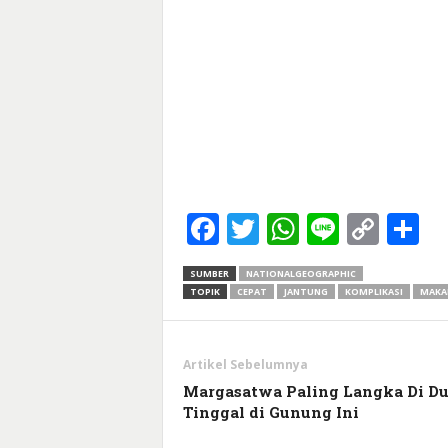
Facebook
Twitter
WhatsApp
Line
Cop
S
Link
SUMBER
NATIONALGEOGRAPHIC
TOPIK
CEPAT
JANTUNG
KOMPLIKASI
MAKA
Artikel Sebelumnya
Margasatwa Paling Langka Di Du
Tinggal di Gunung Ini