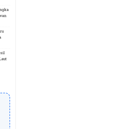
angka
uwan
ru
a
sil
Laut