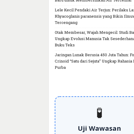
Baru untuk Membersihkan Air Tercemar
Lele Kecil Pendaki Air Terjun: Perilaku L
Rhyacoglanis paranensis yang Bikin Ilm
Tercengang
Otak Membesar, Wajah Mengecil: Studi Ba
Ungkap Evolusi Manusia Tak Sesederhan
Buku Teks
Jaringan Lunak Berusia 450 Juta Tahun: Fo
Crinoid “Satu dari Sejuta” Ungkap Rahasia 
Purba
🧪
Uji Wawasan