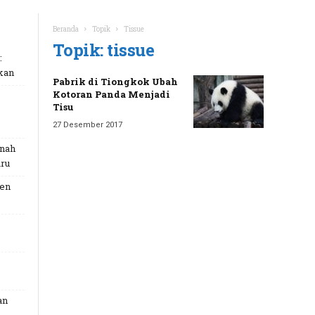
Beranda
Topik
Tissue
Topik: tissue
:
kan
Pabrik di Tiongkok Ubah
Kotoran Panda Menjadi
Tisu
27 Desember 2017
unah
ru
Gen
an