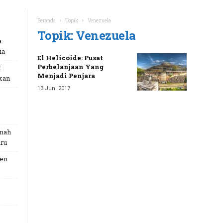
Beranda
Topik
Venezuela
Topik: Venezuela
:
ia
El Helicoide: Pusat
Perbelanjaan Yang
:
Menjadi Penjara
kan
13 Juni 2017
unah
ru
Gen