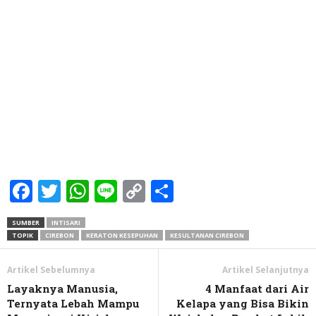
Facebook
Twitter
WhatsApp
Line
Copy
Share
Link
SUMBER
INTISARI
TOPIK
CIREBON
KERATON KESEPUHAN
KESULTANAN CIREBON
Artikel Sebelumnya
Artikel Selanjutnya
Layaknya Manusia,
4 Manfaat dari Air
Ternyata Lebah Mampu
Kelapa yang Bisa Bikin