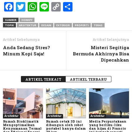
Facebook
Twitter
WhatsApp
Line
Copy
Share
Link
SUMBER
HOMIFY
TOPIK
ARSITEKTUR
DESAIN
EXTERIOR
PROPERTI
TERAS
Artikel Sebelumnya
Artikel Selanjutnya
Anda Sedang Stres?
Misteri Segitiga
Minum Kopi Saja!
Bermuda Akhirnya Bisa
Dipecahkan
ARTIKEL TERKAIT
ARTIKEL TERBARU
Arsitektur
Arsitektur
Arsitektur
Rumah Bioklimatik
Rumah cetak 3D ini
Media Perpustakaan
Mengoptimalkan
dibangun oleh robot
yang berliku-liku
Kenyamanan Termal
portabel hanya dalam
dan hijau di Prancis
dan Efisiensi Energi
48 jam
ini tampak seperti