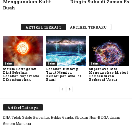
Menggunakan Kulit
Dingin Suhu di Zaman Es
Buah
ARTIKEL TERKAIT
ARTIKEL TERBARU
Sains
Sains
Sains
Sistem Peringatan
Ledakan Bintang
Supernova Bisa
Dini Sebelum
Turut Memicu
Mengungkap Misteri
Ledakan Supernova
Kehidupan Awal di
Pembentukan
Dikembangkan
Bumi
Berbagai Unsur
Artikel Lainnya
DNA Tidak Selalu Berbentuk Heliks Ganda: Struktur Non-B DNA dalam
Genom Manusia