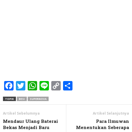
Facebook
Twitter
WhatsApp
Line
Copy
Share
Link
TOPIK
BESI
SUPERNOVA
Artikel Sebelumnya
Artikel Selanjutnya
Mendaur Ulang Baterai
Para Ilmuwan
Bekas Menjadi Baru
Menentukan Seberapa