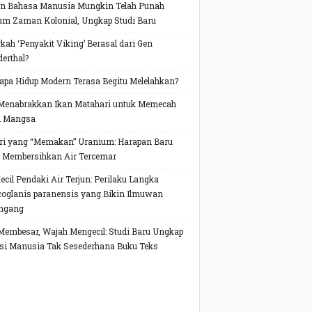
n Bahasa Manusia Mungkin Telah Punah
um Zaman Kolonial, Ungkap Studi Baru
kah ‘Penyakit Viking’ Berasal dari Gen
erthal?
pa Hidup Modern Terasa Begitu Melelahkan?
Menabrakkan Ikan Matahari untuk Memecah
h Mangsa
ri yang “Memakan” Uranium: Harapan Baru
 Membersihkan Air Tercemar
Kecil Pendaki Air Terjun: Perilaku Langka
oglanis paranensis yang Bikin Ilmuwan
ngang
Membesar, Wajah Mengecil: Studi Baru Ungkap
si Manusia Tak Sesederhana Buku Teks