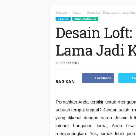
Beranda
Desain
Desain Loft: Bagaimana Interior Ba
DESAIN
REKOMENDASI
Desain Loft
Lama Jadi 
4 Oktober 2017
Facebook
Tw
BAGIKAN
Pernahkah Anda terpikir untuk mengub
sebuah tempat tinggal? Jangan salah, met
yang dikenal dengan nama desain lo
interior bangunan lama, Anda bis
menyenangkan. Yuk, simak lebih jauh 