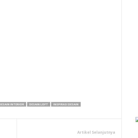
y
hare
DESAIN INTERIOR
DESAIN LOFT
INSPIRASI DESAIN
Artikel Selanjutnya