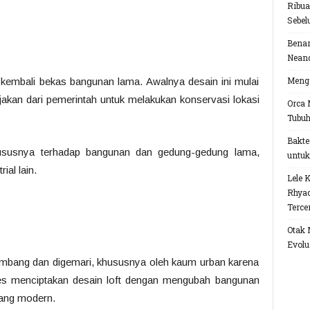
Ribua
Sebel
Benar
Neand
Menga
n kembali bekas bangunan lama. Awalnya desain ini mulai
ijakan dari pemerintah untuk melakukan konservasi lokasi
Orca 
Tubu
Bakte
hususnya terhadap bangunan dan gedung-gedung lama,
untuk
ial lain.
Lele 
Rhyac
Terce
Otak 
Evolu
kembang dan digemari, khususnya oleh kaum urban karena
ses menciptakan desain loft dengan mengubah bangunan
yang modern.