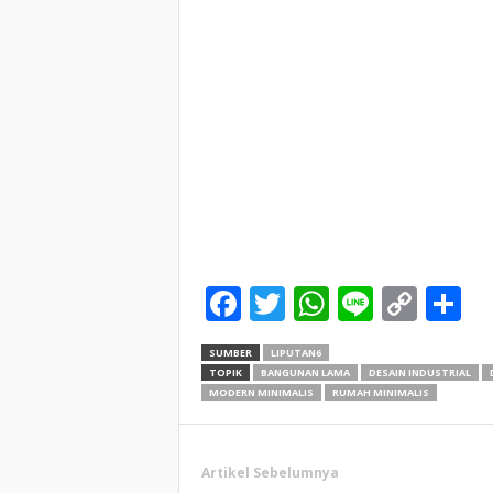
Facebook
Twitter
WhatsApp
Line
Cop
S
Link
SUMBER
LIPUTAN6
TOPIK
BANGUNAN LAMA
DESAIN INDUSTRIAL
MODERN MINIMALIS
RUMAH MINIMALIS
Artikel Sebelumnya