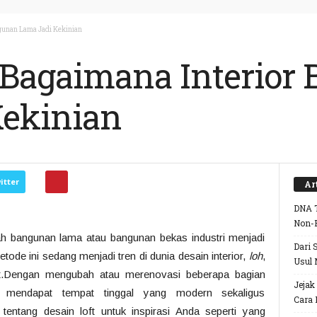
ngunan Lama Jadi Kekinian
: Bagaimana Interior
Kekinian
itter
Ar
DNA T
Non-
ah bangunan lama atau bangunan bekas industri menjadi
Dari 
ode ini sedang menjadi tren di dunia desain interior,
loh
,
Usul 
ft.Dengan mengubah atau merenovasi beberapa bagian
Jejak
a mendapat tempat tinggal yang modern sekaligus
Cara 
tentang desain loft untuk inspirasi Anda seperti yang