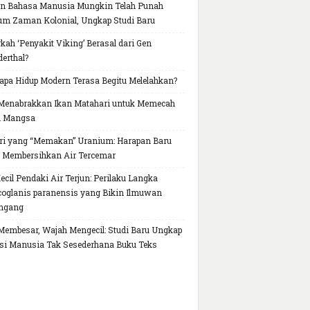
n Bahasa Manusia Mungkin Telah Punah
um Zaman Kolonial, Ungkap Studi Baru
kah ‘Penyakit Viking’ Berasal dari Gen
erthal?
pa Hidup Modern Terasa Begitu Melelahkan?
Menabrakkan Ikan Matahari untuk Memecah
h Mangsa
ri yang “Memakan” Uranium: Harapan Baru
 Membersihkan Air Tercemar
Kecil Pendaki Air Terjun: Perilaku Langka
oglanis paranensis yang Bikin Ilmuwan
ngang
Membesar, Wajah Mengecil: Studi Baru Ungkap
si Manusia Tak Sesederhana Buku Teks