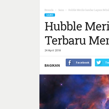
Beranda
Sains
Hubble Merilis Gambar Lagoon Nebul
SAINS
Hubble Meri
Terbaru Mem
24 April 2018
Facebook
Tw
BAGIKAN