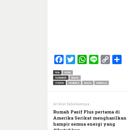
Facebook
Twitter
WhatsApp
Line
Cop
S
Link
VIA
AUM
SUMBER
NASA
TOPIK
HUBBLE
NASA
NEBULA
Artikel Sebelumnya
Rumah Pasif Plus pertama di
Amerika Serikat menghasilkan
hampir semua energi yang