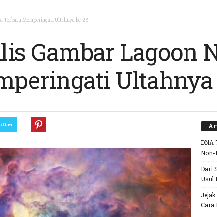
a Terbaru Memperingati Ultahnya ke-28
lis Gambar Lagoon 
peringati Ultahnya
itter
Ar
DNA T
Non-
Dari 
Usul 
Jejak
Cara 