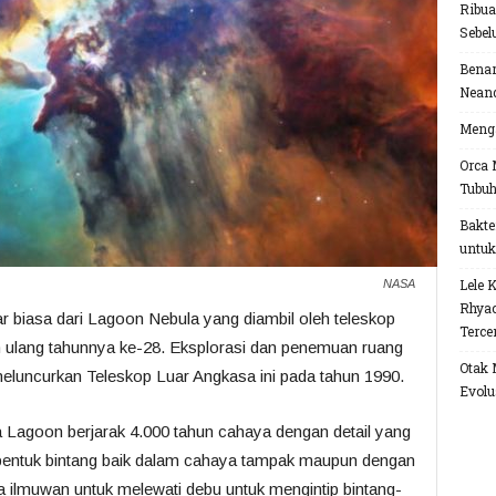
Ribua
Sebel
Benar
Neand
Menga
Orca 
Tubu
Bakte
untuk
Lele 
NASA
Rhyac
r biasa dari Lagoon Nebula yang diambil oleh teleskop
Terce
 ulang tahunnya ke-28. Eksplorasi dan penemuan ruang
Otak 
eluncurkan Teleskop Luar Angkasa ini pada tahun 1990.
Evolu
Lagoon berjarak 4.000 tahun cahaya dengan detail yang
bentuk bintang baik dalam cahaya tampak maupun dengan
ilmuwan untuk melewati debu untuk mengintip bintang-