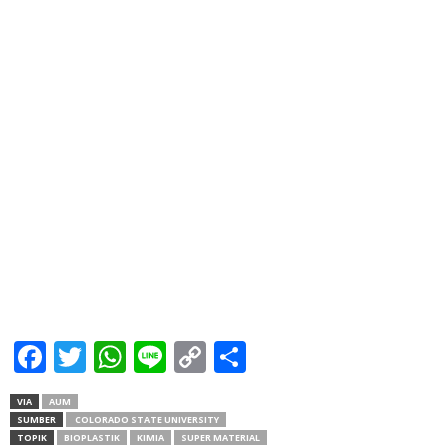
Facebook
Twitter
WhatsApp
Line
Copy
Share
Link
VIA
AUM
SUMBER
COLORADO STATE UNIVERSITY
TOPIK
BIOPLASTIK
KIMIA
SUPER MATERIAL