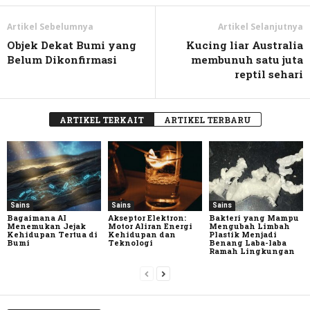
Artikel Sebelumnya
Artikel Selanjutnya
Objek Dekat Bumi yang
Kucing liar Australia
Belum Dikonfirmasi
membunuh satu juta
reptil sehari
ARTIKEL TERKAIT
ARTIKEL TERBARU
Sains
Sains
Sains
Bagaimana AI
Akseptor Elektron:
Bakteri yang Mampu
Menemukan Jejak
Motor Aliran Energi
Mengubah Limbah
Kehidupan Tertua di
Kehidupan dan
Plastik Menjadi
Bumi
Teknologi
Benang Laba-laba
Ramah Lingkungan