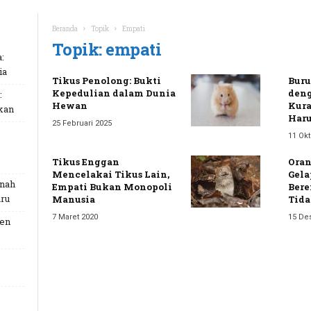
Beranda
Topik
Empati
Topik: empati
:
ia
Tikus Penolong: Bukti
Buru
Kepedulian dalam Dunia
deng
:
Hewan
Kura
kan
Har
25 Februari 2025
11 Ok
Tikus Enggan
Oran
Mencelakai Tikus Lain,
Gela
unah
Empati Bukan Monopoli
Bere
ru
Manusia
Tida
7 Maret 2020
15 De
Gen