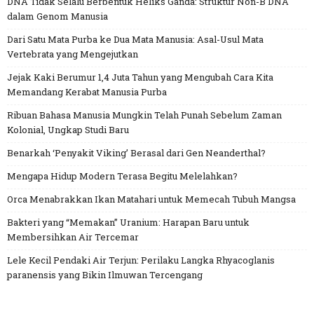
DNA Tidak Selalu Berbentuk Heliks Ganda: Struktur Non-B DNA
dalam Genom Manusia
Dari Satu Mata Purba ke Dua Mata Manusia: Asal-Usul Mata
Vertebrata yang Mengejutkan
Jejak Kaki Berumur 1,4 Juta Tahun yang Mengubah Cara Kita
Memandang Kerabat Manusia Purba
Ribuan Bahasa Manusia Mungkin Telah Punah Sebelum Zaman
Kolonial, Ungkap Studi Baru
Benarkah ‘Penyakit Viking’ Berasal dari Gen Neanderthal?
Mengapa Hidup Modern Terasa Begitu Melelahkan?
Orca Menabrakkan Ikan Matahari untuk Memecah Tubuh Mangsa
Bakteri yang “Memakan” Uranium: Harapan Baru untuk
Membersihkan Air Tercemar
Lele Kecil Pendaki Air Terjun: Perilaku Langka Rhyacoglanis
paranensis yang Bikin Ilmuwan Tercengang