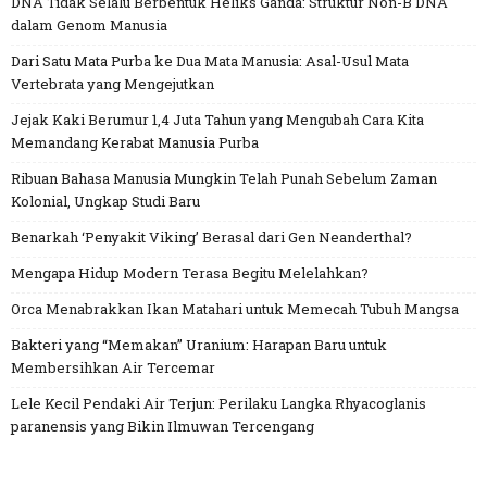
DNA Tidak Selalu Berbentuk Heliks Ganda: Struktur Non-B DNA
dalam Genom Manusia
Dari Satu Mata Purba ke Dua Mata Manusia: Asal-Usul Mata
Vertebrata yang Mengejutkan
Jejak Kaki Berumur 1,4 Juta Tahun yang Mengubah Cara Kita
Memandang Kerabat Manusia Purba
Ribuan Bahasa Manusia Mungkin Telah Punah Sebelum Zaman
Kolonial, Ungkap Studi Baru
Benarkah ‘Penyakit Viking’ Berasal dari Gen Neanderthal?
Mengapa Hidup Modern Terasa Begitu Melelahkan?
Orca Menabrakkan Ikan Matahari untuk Memecah Tubuh Mangsa
Bakteri yang “Memakan” Uranium: Harapan Baru untuk
Membersihkan Air Tercemar
Lele Kecil Pendaki Air Terjun: Perilaku Langka Rhyacoglanis
paranensis yang Bikin Ilmuwan Tercengang