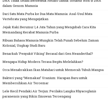
DNA Tidak Selalu Berbentuk Heliks Ganda: Struktur Non-B DNA
dalam Genom Manusia
Dari Satu Mata Purba ke Dua Mata Manusia: Asal-Usul Mata
Vertebrata yang Mengejutkan
Jejak Kaki Berumur 1,4 Juta Tahun yang Mengubah Cara Kita
Memandang Kerabat Manusia Purba
Ribuan Bahasa Manusia Mungkin Telah Punah Sebelum Zaman
Kolonial, Ungkap Studi Baru
Benarkah ‘Penyakit Viking’ Berasal dari Gen Neanderthal?
Mengapa Hidup Modern Terasa Begitu Melelahkan?
Orca Menabrakkan Ikan Matahari untuk Memecah Tubuh Mangsa
Bakteri yang “Memakan” Uranium: Harapan Baru untuk
Membersihkan Air Tercemar
Lele Kecil Pendaki Air Terjun: Perilaku Langka Rhyacoglanis
paranensis yang Bikin Ilmuwan Tercengang