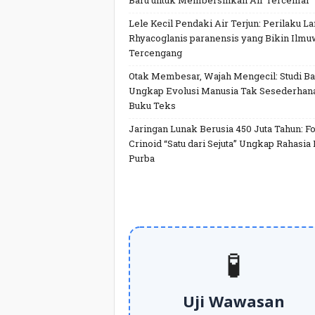
Baru untuk Membersihkan Air Tercemar
Lele Kecil Pendaki Air Terjun: Perilaku L
Rhyacoglanis paranensis yang Bikin Ilm
Tercengang
Otak Membesar, Wajah Mengecil: Studi Ba
Ungkap Evolusi Manusia Tak Sesederhan
Buku Teks
Jaringan Lunak Berusia 450 Juta Tahun: Fo
Crinoid “Satu dari Sejuta” Ungkap Rahasia 
Purba
🧪
Uji Wawasan