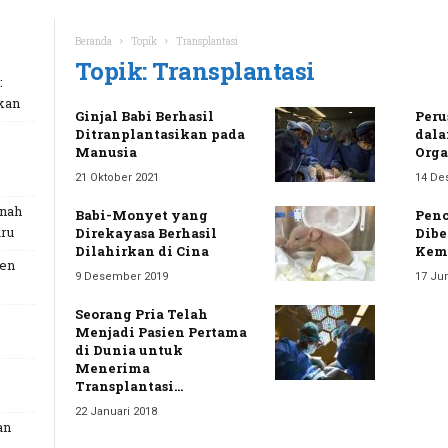
Beranda
Topik
Transplantasi
Topik: Transplantasi
:
kan
Ginjal Babi Berhasil
Peru
Ditranplantasikan pada
dala
Manusia
Orga
21 Oktober 2021
14 De
unah
Babi-Monyet yang
Penc
ru
Direkayasa Berhasil
Dibe
Dilahirkan di Cina
Kema
Gen
9 Desember 2019
17 Jun
Seorang Pria Telah
Menjadi Pasien Pertama
di Dunia untuk
Menerima
Transplantasi...
22 Januari 2018
an