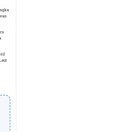
angka
uwan
ru
a
sil
Laut