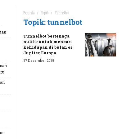
Beranda
Topik
Tunnelbot
Topik: tunnelbot
:
kan
Tunnelbot bertenaga
nuklir untuk mencari
kehidupan di bulan es
Jupiter, Europa
17 Desember 2018
unah
ru
Gen
an