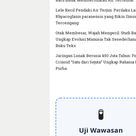
Baru untuk Membersihkan Air Tercemar
Lele Kecil Pendaki Air Terjun: Perilaku L
Rhyacoglanis paranensis yang Bikin Ilm
Tercengang
Otak Membesar, Wajah Mengecil: Studi Ba
Ungkap Evolusi Manusia Tak Sesederhan
Buku Teks
Jaringan Lunak Berusia 450 Juta Tahun: Fo
Crinoid “Satu dari Sejuta” Ungkap Rahasia 
Purba
🧪
Uji Wawasan