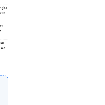
angka
uwan
ru
a
sil
Laut