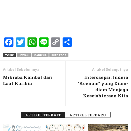
Facebook
Twitter
WhatsApp
Line
Copy
Share
Link
TOPIK
HEWAN
MANUSIA
PREDATOR
Artikel Sebelumnya
Artikel Selanjutnya
Mikroba Kanibal dari
Interosepsi: Indera
Laut Karibia
“Keenam” yang Diam-
diam Menjaga
Kesejahteraan Kita
ARTIKEL TERKAIT
ARTIKEL TERBARU