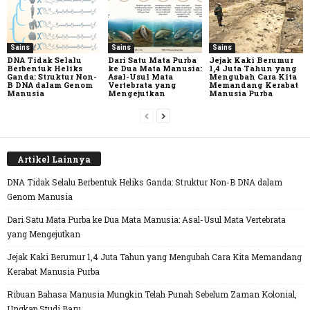
Sains
Sains
Sains
DNA Tidak Selalu
Dari Satu Mata Purba
Jejak Kaki Berumur
Berbentuk Heliks
ke Dua Mata Manusia:
1,4 Juta Tahun yang
Ganda: Struktur Non-
Asal-Usul Mata
Mengubah Cara Kita
B DNA dalam Genom
Vertebrata yang
Memandang Kerabat
Manusia
Mengejutkan
Manusia Purba
Artikel Lainnya
DNA Tidak Selalu Berbentuk Heliks Ganda: Struktur Non-B DNA dalam
Genom Manusia
Dari Satu Mata Purba ke Dua Mata Manusia: Asal-Usul Mata Vertebrata
yang Mengejutkan
Jejak Kaki Berumur 1,4 Juta Tahun yang Mengubah Cara Kita Memandang
Kerabat Manusia Purba
Ribuan Bahasa Manusia Mungkin Telah Punah Sebelum Zaman Kolonial,
Ungkap Studi Baru