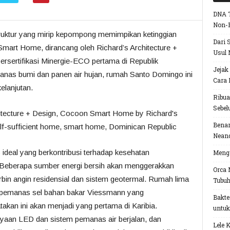
DNA T
Non-
struktur yang mirip kepompong memimpikan ketinggian
Dari 
art Home, dirancang oleh Richard’s Architecture +
Usul 
ersertifikasi Minergie-ECO pertama di Republik
Jejak
anas bumi dan panen air hujan, rumah Santo Domingo ini
Cara 
elanjutan.
Ribua
Sebel
Benar
Neand
ideal yang berkontribusi terhadap kesehatan
Menga
Beberapa sumber energi bersih akan menggerakkan
Orca 
bin angin residensial dan sistem geotermal.
Rumah lima
Tubu
an pemanas sel bahan bakar Viessmann yang
Bakte
an ini akan menjadi yang pertama di Karibia.
untuk
aan LED dan sistem pemanas air berjalan, dan
Lele 