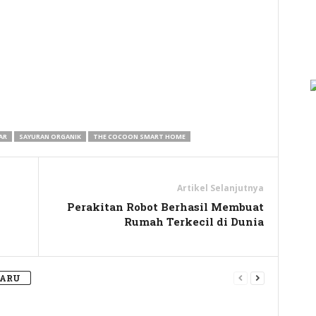
y
hare
AR
SAYURAN ORGANIK
THE COCOON SMART HOME
Artikel Selanjutnya
Perakitan Robot Berhasil Membuat
Rumah Terkecil di Dunia
BARU