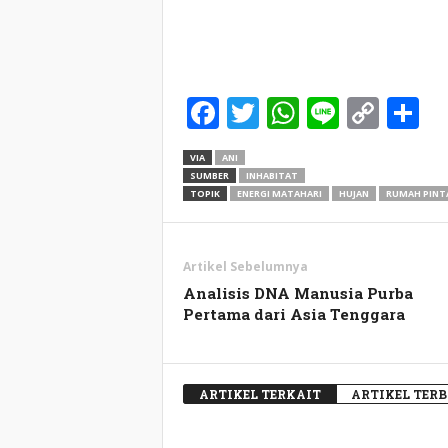
Facebook
Twitter
WhatsApp
Line
Cop
S
Link
VIA
ANI
SUMBER
INHABITAT
TOPIK
ENERGI MATAHARI
HUJAN
RUMAH PINT
Artikel Sebelumnya
Analisis DNA Manusia Purba
Pertama dari Asia Tenggara
ARTIKEL TERKAIT
ARTIKEL TER