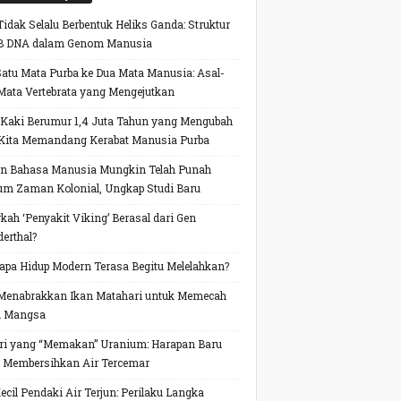
idak Selalu Berbentuk Heliks Ganda: Struktur
B DNA dalam Genom Manusia
Satu Mata Purba ke Dua Mata Manusia: Asal-
Mata Vertebrata yang Mengejutkan
 Kaki Berumur 1,4 Juta Tahun yang Mengubah
Kita Memandang Kerabat Manusia Purba
n Bahasa Manusia Mungkin Telah Punah
um Zaman Kolonial, Ungkap Studi Baru
kah ‘Penyakit Viking’ Berasal dari Gen
erthal?
pa Hidup Modern Terasa Begitu Melelahkan?
Menabrakkan Ikan Matahari untuk Memecah
h Mangsa
ri yang “Memakan” Uranium: Harapan Baru
 Membersihkan Air Tercemar
Kecil Pendaki Air Terjun: Perilaku Langka