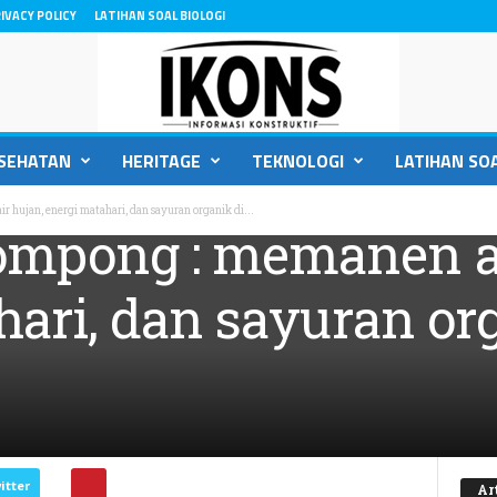
IVACY POLICY
LATIHAN SOAL BIOLOGI
SEHATAN
HERITAGE
TEKNOLOGI
LATIHAN SOA
hujan, energi matahari, dan sayuran organik di...
mpong : memanen ai
hari, dan sayuran or
itter
Ar