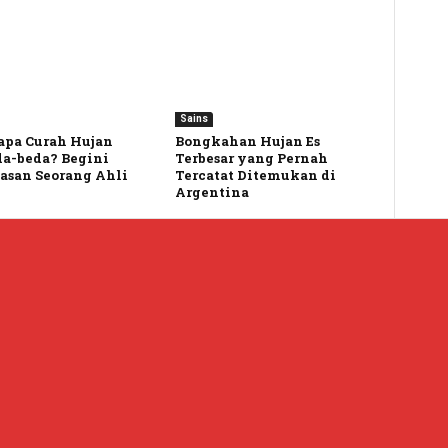
Sains
pa Curah Hujan
Bongkahan Hujan Es
da-beda? Begini
Terbesar yang Pernah
asan Seorang Ahli
Tercatat Ditemukan di
Argentina