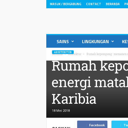
MASUK / BERGABUNG
CONTACT
BERANDA
PR
ikons.id
SAINS
LINGKUNGAN
KE
ARSITEKTUR
Beranda
Arsitektur
Rumah kepompong : memanen air 
Rumah kepo
energi mata
Karibia
18 Mei 2018
Facebook
Tw