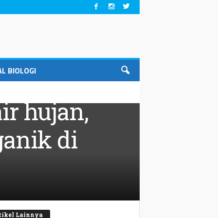
L BIOLOGI
r hujan,
ganik di
tikel Lainnya