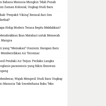
n Bahasa Manusia Mungkin Telah Punah
um Zaman Kolonial, Ungkap Studi Baru
kah ‘Penyakit Viking’ Berasal dari Gen
erthal?
pa Hidup Modern Terasa Begitu Melelahkan?
Menabrakkan Ikan Matahari untuk Memecah
h Mangsa
ri yang “Memakan” Uranium: Harapan Baru
 Membersihkan Air Tercemar
Kecil Pendaki Air Terjun: Perilaku Langka
oglanis paranensis yang Bikin Ilmuwan
ngang
Membesar, Wajah Mengecil: Studi Baru Ungkap
si Manusia Tak Sesederhana Buku Teks