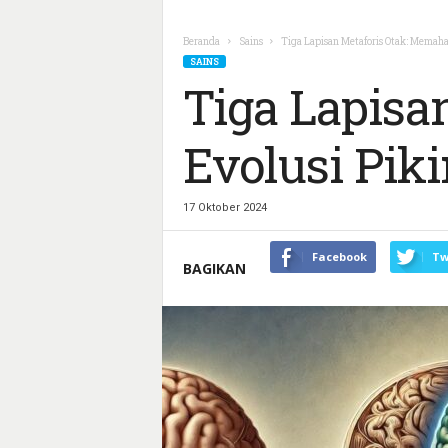
Beranda
Sains
Tiga Lapisan Metaforis Otak: Memaha
SAINS
Tiga Lapisa
Evolusi Pik
17 Oktober 2024
Facebook
Tw
BAGIKAN