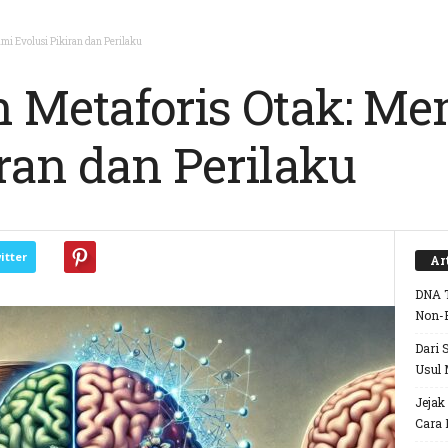
mi Evolusi Pikiran dan Perilaku
n Metaforis Otak: 
iran dan Perilaku
itter
Ar
DNA T
Non-
Dari 
Usul 
Jejak
Cara 