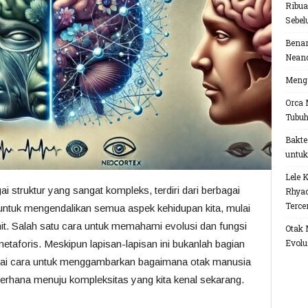
Ribua
Sebel
Benar
Neand
Menga
Orca 
Tubu
Bakte
untuk
Lele 
 struktur yang sangat kompleks, terdiri dari berbagai
Rhyac
Terce
untuk mengendalikan semua aspek kehidupan kita, mulai
it. Salah satu cara untuk memahami evolusi dan fungsi
Otak 
Evolu
metaforis. Meskipun lapisan-lapisan ini bukanlah bagian
bagai cara untuk menggambarkan bagaimana otak manusia
erhana menuju kompleksitas yang kita kenal sekarang.