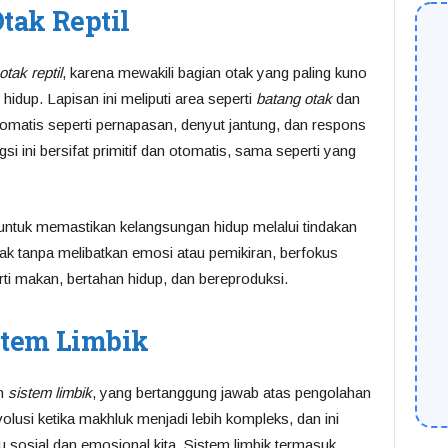
Otak Reptil
otak reptil
, karena mewakili bagian otak yang paling kuno
hidup. Lapisan ini meliputi area seperti
batang otak
dan
omatis seperti pernapasan, denyut jantung, dan respons
gsi ini bersifat primitif dan otomatis, sama seperti yang
 untuk memastikan kelangsungan hidup melalui tindakan
indak tanpa melibatkan emosi atau pemikiran, berfokus
i makan, bertahan hidup, dan bereproduksi.
istem Limbik
ah
sistem limbik
, yang bertanggung jawab atas pengolahan
lusi ketika makhluk menjadi lebih kompleks, dan ini
 sosial dan emosional kita. Sistem limbik termasuk